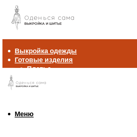
Выкройка одежды
Готовые изделия
Платье
Брюки
Блуза и рубашка
Пиджак и жакет
Жилет
Джемпер и свитер
Меню
Нижнее белье
Аксессуары