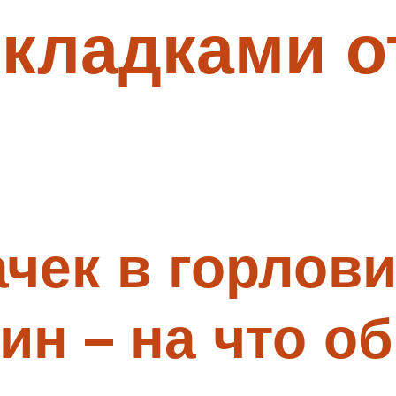
складками о
чек в горлов
н – на что об