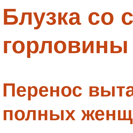
Блузка со 
Меню
горловины
Перенос выта
полных женщи