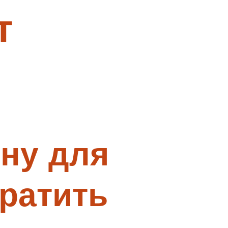
т
ину для
ратить