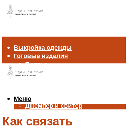
Выкройка одежды
Готовые изделия
Платье
Брюки
Блуза и рубашка
Пиджак и жакет
Жилет
Меню
Джемпер и свитер
Нижнее белье
Как связать
Аксессуары