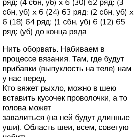
ряд: (4 сбн, уб) x 6 (30) 62 ряд: (3
сбн, уб) x 6 (24) 63 ряд: (2 сбн, уб) x
6 (18) 64 ряд: (1 сбн, уб) 6 (12) 65
ряд: (уб) до конца ряда
Нить оборвать. Набиваем в
процессе вязания. Там, где будут
прибавки (выпуклость на теле) нам
у нас перед.
Кто вяжет рыхло, можно в шею
вставить кусочек проволочки, а то
голова может
завалиться (на ней будут длинные
уши). Область шеи, всем, советую
набить