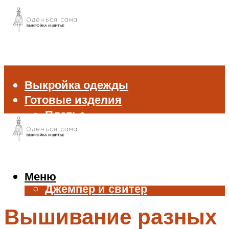
Выкройка одежды
Готовые изделия
Платье
Брюки
Блуза и рубашка
Пиджак и жакет
Жилет
Меню
Джемпер и свитер
Нижнее белье
Вышивание разных
Аксессуары