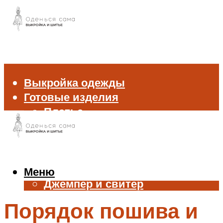
Выкройка одежды
Готовые изделия
Платье
Брюки
Блуза и рубашка
Пиджак и жакет
Жилет
Меню
Джемпер и свитер
Нижнее белье
Порядок пошива и
Аксессуары