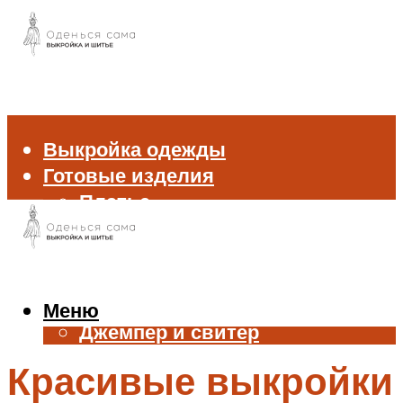
Выкройка одежды
Готовые изделия
Платье
Брюки
Блуза и рубашка
Пиджак и жакет
Жилет
Меню
Джемпер и свитер
Нижнее белье
Красивые выкройки
Аксессуары