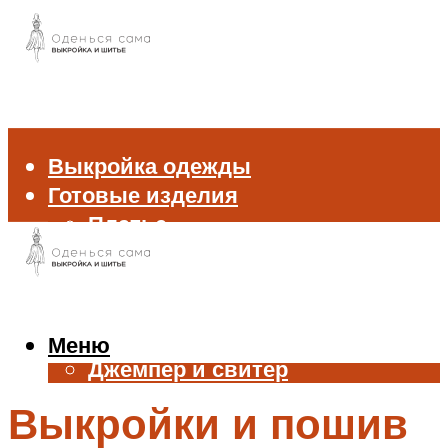
Выкройка одежды
Готовые изделия
Платье
Брюки
Блуза и рубашка
Пиджак и жакет
Жилет
Меню
Джемпер и свитер
Нижнее белье
Выкройки и пошив
Аксессуары