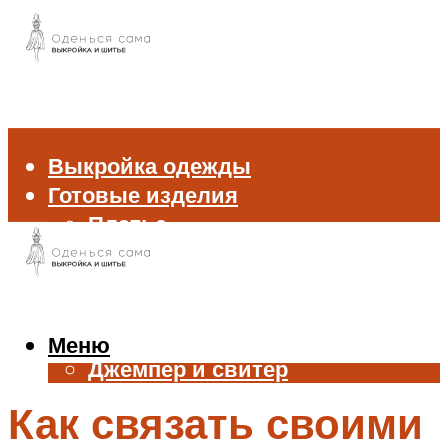
Выкройка одежды
Готовые изделия
Платье
Брюки
Блуза и рубашка
Пиджак и жакет
Жилет
Меню
Джемпер и свитер
Нижнее белье
Как связать своими
Аксессуары