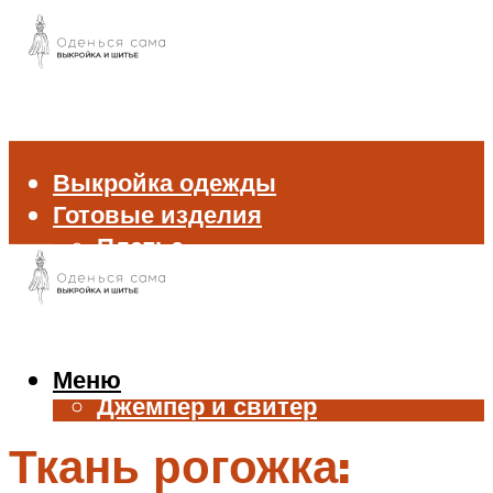
Выкройка одежды
Готовые изделия
Платье
Брюки
Блуза и рубашка
Пиджак и жакет
Жилет
Меню
Джемпер и свитер
Нижнее белье
Ткань рогожка:
Аксессуары