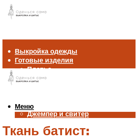
Выкройка одежды
Готовые изделия
Платье
Брюки
Блуза и рубашка
Пиджак и жакет
Жилет
Меню
Джемпер и свитер
Нижнее белье
Ткань батист:
Аксессуары