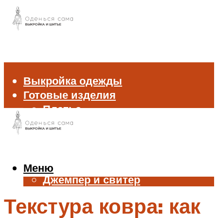
Выкройка одежды
Готовые изделия
Платье
Брюки
Блуза и рубашка
Пиджак и жакет
Жилет
Меню
Джемпер и свитер
Нижнее белье
Текстура ковра: как
Аксессуары