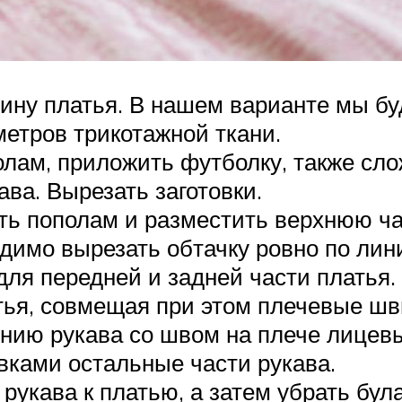
ину платья. В нашем варианте мы бу
метров трикотажной ткани.
лам, приложить футболку, также слож
ва. Вырезать заготовки.
ь пополам и разместить верхнюю час
димо вырезать обтачку ровно по лин
для передней и задней части платья.
тья, совмещая при этом плечевые шв
нию рукава со швом на плече лицевы
вками остальные части рукава.
укава к платью, а затем убрать була