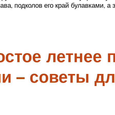
ва, подколов его край булавками, а 
остое летнее 
и – советы д