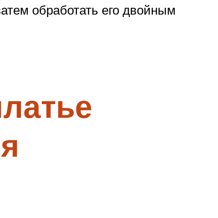
затем обработать его двойным
платье
ля