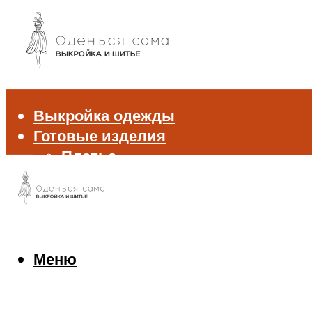
Выкройка одежды
Готовые изделия
Платье
Брюки
Блуза и рубашка
Пиджак и жакет
Жилет
Джемпер и свитер
Меню
Нижнее белье
Аксессуары