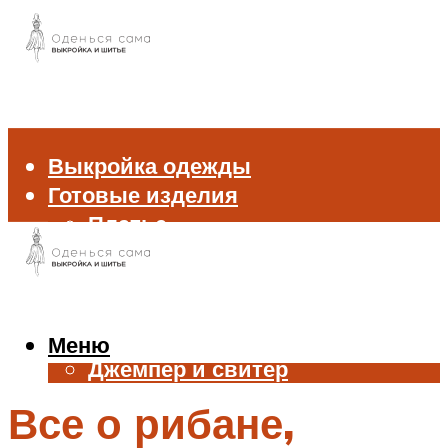
Выкройка одежды
Готовые изделия
Платье
Брюки
Блуза и рубашка
Пиджак и жакет
Жилет
Меню
Джемпер и свитер
Нижнее белье
Все о рибане,
Аксессуары