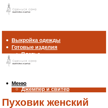
Выкройка одежды
Готовые изделия
Платье
Брюки
Блуза и рубашка
Пиджак и жакет
Жилет
Меню
Джемпер и свитер
Нижнее белье
Пуховик женский
Аксессуары