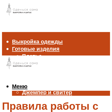
Выкройка одежды
Готовые изделия
Платье
Брюки
Блуза и рубашка
Пиджак и жакет
Жилет
Меню
Джемпер и свитер
Нижнее белье
Правила работы с
Аксессуары