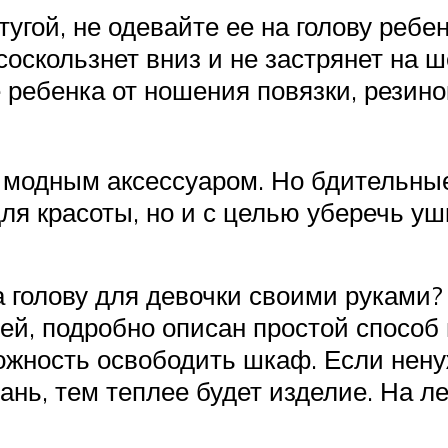
угой, не одевайте ее на голову ребен
соскользнет вниз и не застрянет на ш
ребенка от ношения повязки, резино
я модным аксессуаром. Но бдительн
я красоты, но и с целью уберечь ушк
а голову для девочки своими руками?
й, подробно описан простой способ и
ожность освободить шкаф. Если нену
ань, тем теплее будет изделие. На л