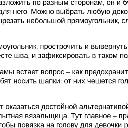
азложить по разным сторонам, он и б
ля него. Можно выбрать любую декор
вырезать небольшой прямоугольник, 
моугольник, прострочить и вывернут
сте шва, и зафиксировать в таком п
амы встает вопрос – как предохрани
юбят носить шапки: от них чешется го
т оказаться достойной альтернативо
пытная вязальщица. Тут главное – пр
обы повязка на голову для девочки р