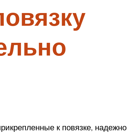
повязку
ельно
 прикрепленные к повязке, надежно