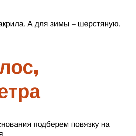
акрила. А для зимы – шерстяную.
лос,
етра
снования подберем повязку на
я.