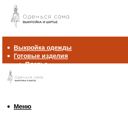
Выкройка одежды
Готовые изделия
Платье
Брюки
Блуза и рубашка
Пиджак и жакет
Жилет
Джемпер и свитер
Меню
Нижнее белье
Аксессуары