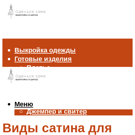
Выкройка одежды
Готовые изделия
Платье
Брюки
Блуза и рубашка
Пиджак и жакет
Жилет
Меню
Джемпер и свитер
Нижнее белье
Виды сатина для
Аксессуары