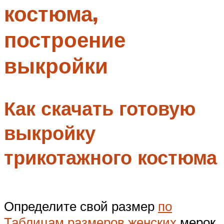
костюма,
Меню
построение
выкройки
Как скачать готовую
выкройку
трикотажного костюма
Определите свой размер
по
Таблицам размеров женских
мерок.