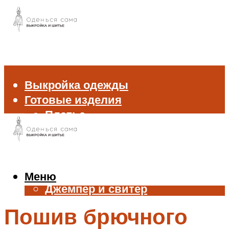
Выкройка одежды
Готовые изделия
Платье
Брюки
Блуза и рубашка
Пиджак и жакет
Жилет
Меню
Джемпер и свитер
Нижнее белье
Пошив брючного
Аксессуары