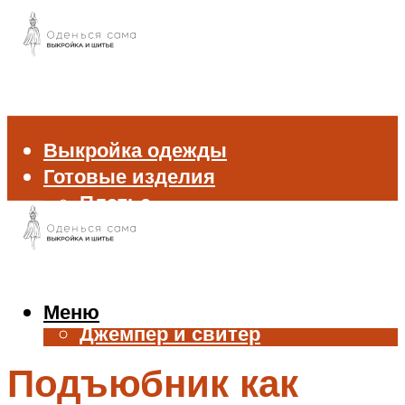
Выкройка одежды
Готовые изделия
Платье
Брюки
Блуза и рубашка
Пиджак и жакет
Жилет
Меню
Джемпер и свитер
Нижнее белье
Подъюбник как
Аксессуары