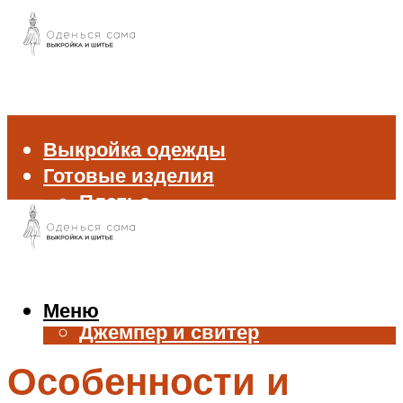
Выкройка одежды
Готовые изделия
Платье
Брюки
Блуза и рубашка
Пиджак и жакет
Жилет
Меню
Джемпер и свитер
Нижнее белье
Особенности и
Аксессуары