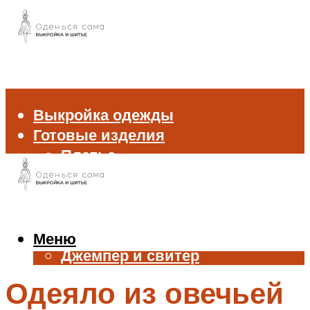
Выкройка одежды
Готовые изделия
Платье
Брюки
Блуза и рубашка
Пиджак и жакет
Жилет
Меню
Джемпер и свитер
Нижнее белье
Одеяло из овечьей
Аксессуары