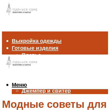
Выкройка одежды
Готовые изделия
Платье
Брюки
Блуза и рубашка
Пиджак и жакет
Жилет
Меню
Джемпер и свитер
Нижнее белье
Модные советы для
Аксессуары