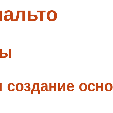
пальто
ты
и создание осн