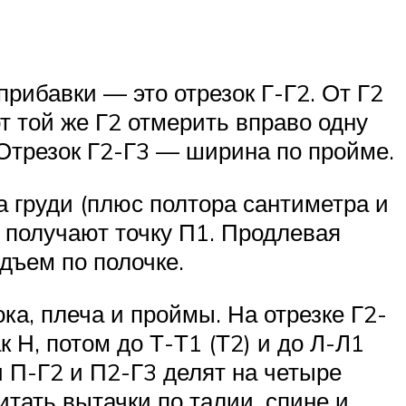
рибавки — это отрезок Г-Г2. От Г2
от той же Г2 отмерить вправо одну
 Отрезок Г2-Г3 — ширина по пройме.
 груди (плюс полтора сантиметра и
 получают точку П1. Продлевая
дъем по полочке.
ка, плеча и проймы. На отрезке Г2-
к Н, потом до Т-Т1 (Т2) и до Л-Л1
и П-Г2 и П2-Г3 делят на четыре
тать вытачки по талии, спине и