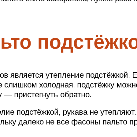
ьто подстёжк
в является утепление подстёжкой. Её
не слишком холодная, подстёжку можн
у — пристегнуть обратно.
ие подстёжкой, рукава не утепляют. 
ьку далеко не все фасоны пальто пр