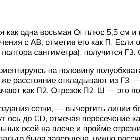
как одна восьмая Ог плюс 5,5 см и п
ения с АВ, отметив его как П. Если 
 полтора сантиметра), получится Г3.
риентируясь на половину полуобхвата
е же расстояние откладывают из Г3 —
ачают как П2. Отрезок П2-Ш — это по
оздания сетки, — вычертить линии бо
ут ось до CD, отмечая пересечение ка
ьных осей на плече и пройме отрезк
пальто была завершена, нужно рассчи