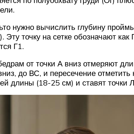
ется по полуобхвату груди (Ог) плю
ели.
ьто нужно вычислить глубину проймы
). Эту точку на сетке обозначают как 
тся Г1.
бедрам от точки А вниз отмеряют дли
вниз, до ВС, и пересечение отметить 
ей длины (18-25 см) и ставят точки 