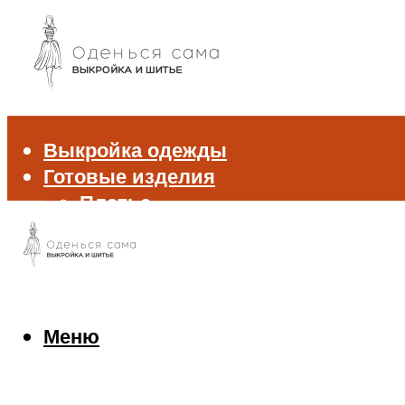
Выкройка одежды
Готовые изделия
Платье
Брюки
Блуза и рубашка
Пиджак и жакет
Жилет
Джемпер и свитер
Меню
Нижнее белье
Аксессуары