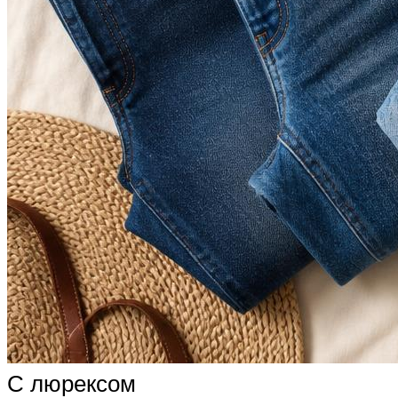
С люрексом