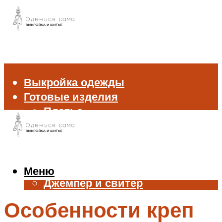
Выкройка одежды
Готовые изделия
Платье
Брюки
Блуза и рубашка
Пиджак и жакет
Жилет
Меню
Джемпер и свитер
Нижнее белье
Особенности креп
Аксессуары