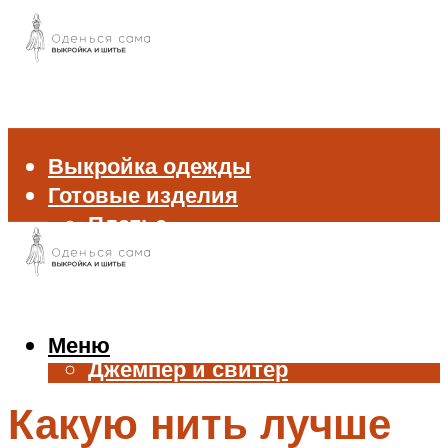
Выкройка одежды
Готовые изделия
Платье
Брюки
Блуза и рубашка
Пиджак и жакет
Жилет
Меню
Джемпер и свитер
Нижнее белье
Какую нить лучше
Аксессуары