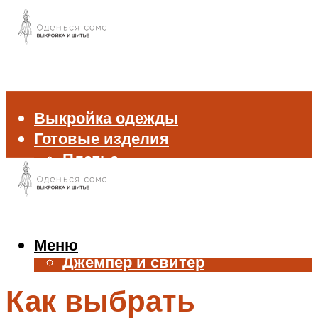
Выкройка одежды
Готовые изделия
Платье
Брюки
Блуза и рубашка
Пиджак и жакет
Жилет
Меню
Джемпер и свитер
Нижнее белье
Как выбрать
Аксессуары