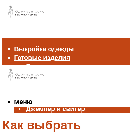
Выкройка одежды
Готовые изделия
Платье
Брюки
Блуза и рубашка
Пиджак и жакет
Жилет
Меню
Джемпер и свитер
Нижнее белье
Как выбрать
Аксессуары