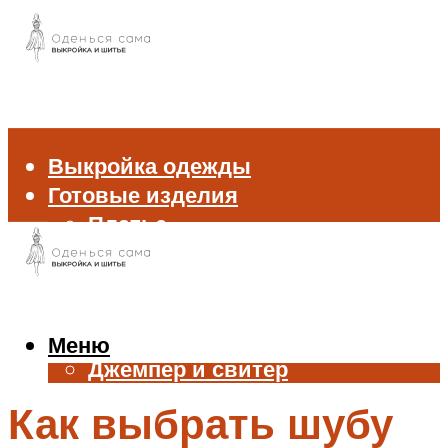
Выкройка одежды
Готовые изделия
Платье
Брюки
Блуза и рубашка
Пиджак и жакет
Жилет
Меню
Джемпер и свитер
Нижнее белье
Как выбрать шубу
Аксессуары