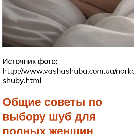
Источник фото:
http://www.vashashuba.com.ua/nork
shuby.html
Общие советы по
выбору шуб для
полных женщин