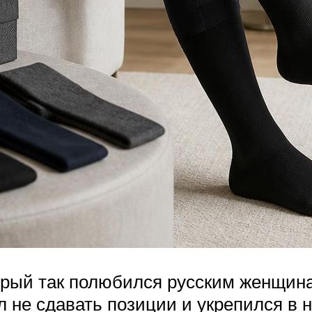
орый так полюбился русским женщина
не сдавать позиции и укрепился в н