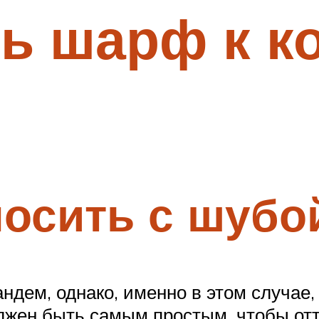
ь шарф к к
осить с шубо
дем, однако, именно в этом случае, с
жен быть самым простым, чтобы отте