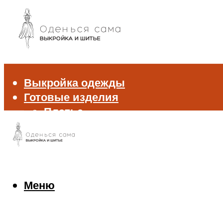
Выкройка одежды
Готовые изделия
Платье
Брюки
Блуза и рубашка
Пиджак и жакет
Жилет
Джемпер и свитер
Меню
Нижнее белье
Аксессуары