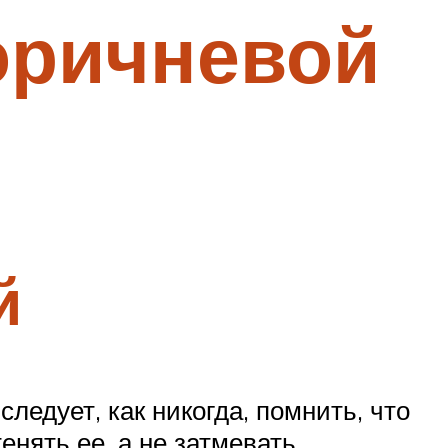
оричневой
й
ледует, как никогда, помнить, что
нять ее, а не затмевать.