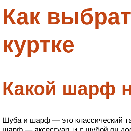
Как выбрат
Меню
куртке
Какой шарф н
Шуба и шарф — это классический тан
шарф — аксессуар, и с шубой он дол