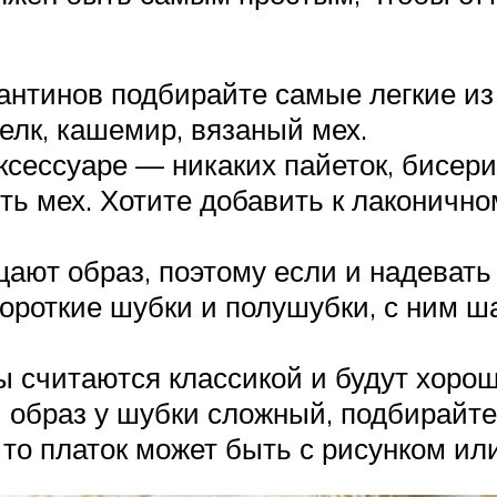
нтинов подбирайте самые легкие из
елк, кашемир, вязаный мех.
сессуаре — никаких пайеток, бисерин
ить мех. Хотите добавить к лаконич
ют образ, поэтому если и надевать т
короткие шубки и полушубки, с ним ш
 считаются классикой и будут хорош
и образ у шубки сложный, подбирайт
 то платок может быть с рисунком ил