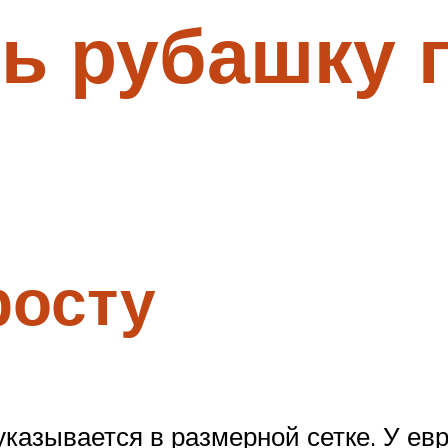
ь рубашку 
росту
 указывается в размерной сетке. У е