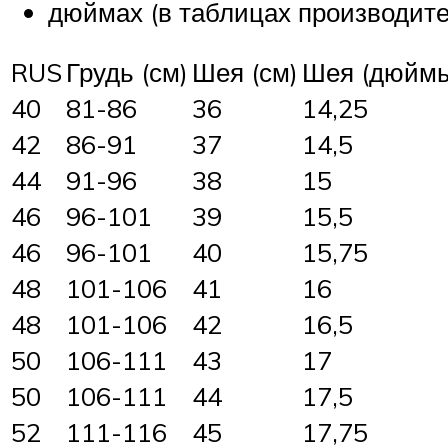
дюймах (в таблицах производите
RUS
Грудь (см)
Шея (см)
Шея (дюйм
40
81-86
36
14,25
42
86-91
37
14,5
44
91-96
38
15
46
96-101
39
15,5
46
96-101
40
15,75
48
101-106
41
16
48
101-106
42
16,5
50
106-111
43
17
50
106-111
44
17,5
52
111-116
45
17,75