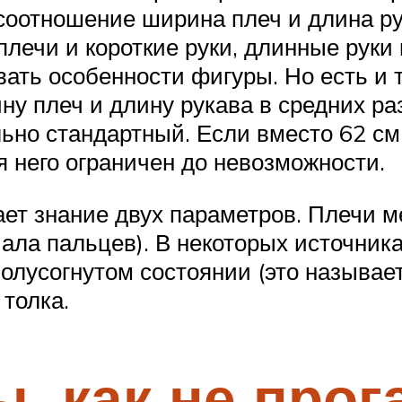
соотношение ширина плеч и длина ру
лечи и короткие руки, длинные руки
ать особенности фигуры. Но есть и 
у плеч и длину рукава в средних ра
ьно стандартный. Если вместо 62 см р
 него ограничен до невозможности.
ет знание двух параметров. Плечи м
начала пальцев). В некоторых источни
полусогнутом состоянии (это называе
 толка.
, как не прог