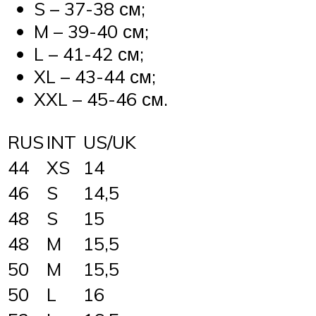
S – 37-38 см;
M – 39-40 см;
L – 41-42 см;
XL – 43-44 см;
XXL – 45-46 см.
RUS
INT
US/UK
44
XS
14
46
S
14,5
48
S
15
48
M
15,5
50
M
15,5
50
L
16