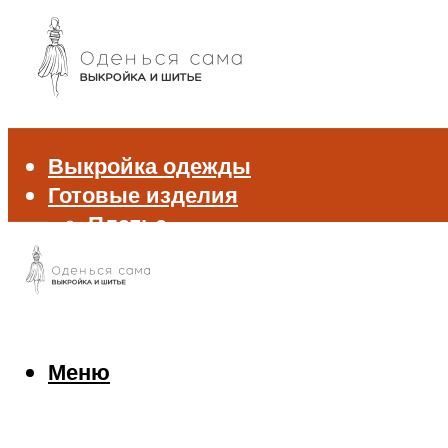
Выкройка одежды
Готовые изделия
Платье
Брюки
Блуза и рубашка
Пиджак и жакет
Жилет
Джемпер и свитер
Меню
Нижнее белье
Аксессуары