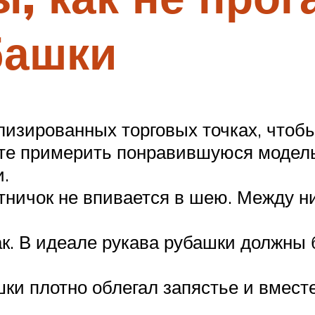
башки
изированных торговых точках, чтобы
сте примерить понравившуюся модел
.
отничок не впивается в шею. Между 
к. В идеале рукава рубашки должны 
ки плотно облегал запястье и вмест