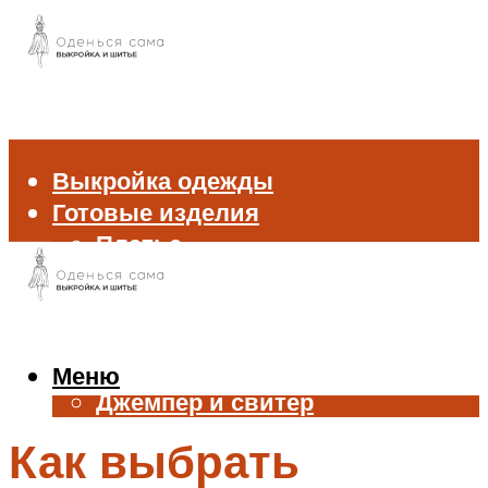
Выкройка одежды
Готовые изделия
Платье
Брюки
Блуза и рубашка
Пиджак и жакет
Жилет
Меню
Джемпер и свитер
Нижнее белье
Как выбрать
Аксессуары