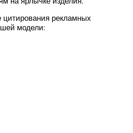
ям на ярлычке изделия.
те цитирования рекламных
ашей модели: