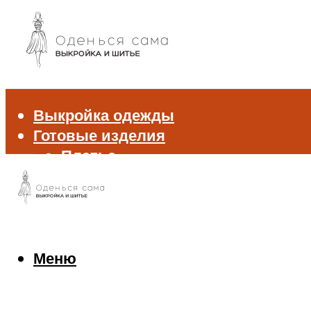
Выкройка одежды
Готовые изделия
Платье
Брюки
Блуза и рубашка
Пиджак и жакет
Жилет
Джемпер и свитер
Меню
Нижнее белье
Аксессуары