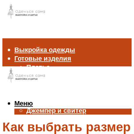
Выкройка одежды
Готовые изделия
Платье
Брюки
Блуза и рубашка
Пиджак и жакет
Жилет
Меню
Джемпер и свитер
Нижнее белье
Как выбрать размер
Аксессуары