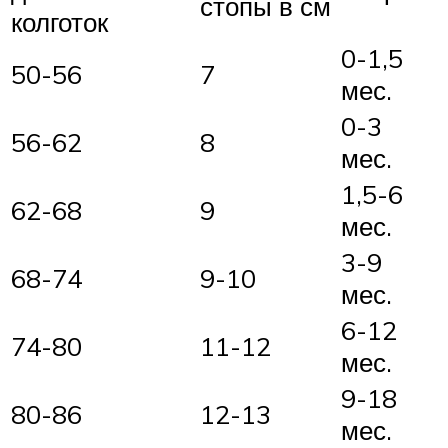
стопы в см
колготок
0-1,5
50-56
7
мес.
0-3
56-62
8
мес.
1,5-6
62-68
9
мес.
3-9
68-74
9-10
мес.
6-12
74-80
11-12
мес.
9-18
80-86
12-13
мес.