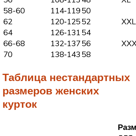
58-60
114‑119
50
62
120‑125
52
XXL
64
126‑131
54
66-68
132‑137
56
XX
70
138‑143
58
Таблица нестандартных
размеров женских
курток
Раз