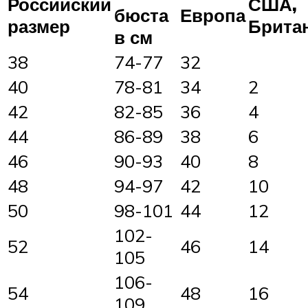
Российский
США,
бюста
Европа
размер
Брита
в см
38
74-77
32
40
78-81
34
2
42
82-85
36
4
44
86-89
38
6
46
90-93
40
8
48
94-97
42
10
50
98-101
44
12
102-
52
46
14
105
106-
54
48
16
109