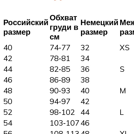
Обхват
Российский
Немецкий
Ме
груди в
размер
размер
раз
см
40
74‑77
32
XS
42
78‑81
34
44
82‑85
36
S
46
86‑89
38
48
90‑93
40
M
50
94‑97
42
52
98‑102
44
L
54
103‑107
46
56
108‑113
48
XL