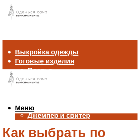
Выкройка одежды
Готовые изделия
Платье
Брюки
Блуза и рубашка
Пиджак и жакет
Жилет
Меню
Джемпер и свитер
Нижнее белье
Как выбрать по
Аксессуары