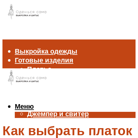
Выкройка одежды
Готовые изделия
Платье
Брюки
Блуза и рубашка
Пиджак и жакет
Жилет
Меню
Джемпер и свитер
Нижнее белье
Как выбрать платок
Аксессуары