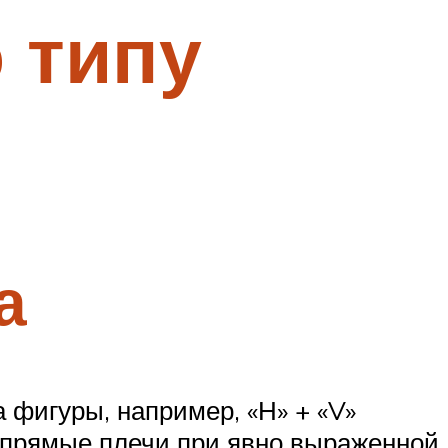
 типу
а
 фигуры, например, «Н» + «V»
, прямые плечи при явно выраженной