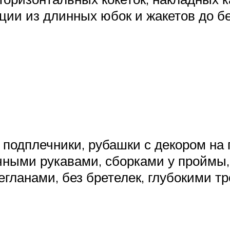
ции из длинных юбок и жакетов до бе
подплечники, рубашки с декором на г
чными рукавами, сборками у проймы
егланами, без бретелек, глубокими т