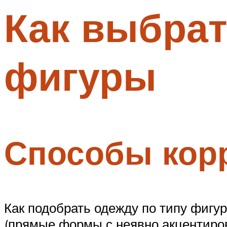
Как выбрат
Меню
фигуры
Способы корр
Как подобрать одежду по типу фигу
(прямые формы с неявно акцентиров