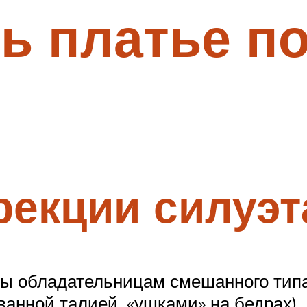
ь платье по
екции силуэт
ры обладательницам смешанного типа
анной талией, «ушками» на бедрах)