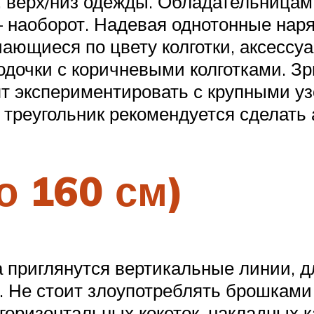
, верх/низ одежды. Обладательницам
— наоборот. Надевая однотонные нар
ающиеся по цвету колготки, аксессу
одочки с коричневыми колготками. Зр
 экспериментировать с крупными уз
 треугольник рекомендуется сделать 
о 160 см)
приглянутся вертикальные линии, дл
 Не стоит злоупотреблять брошками
 горизонтальных кокеток, накладных 