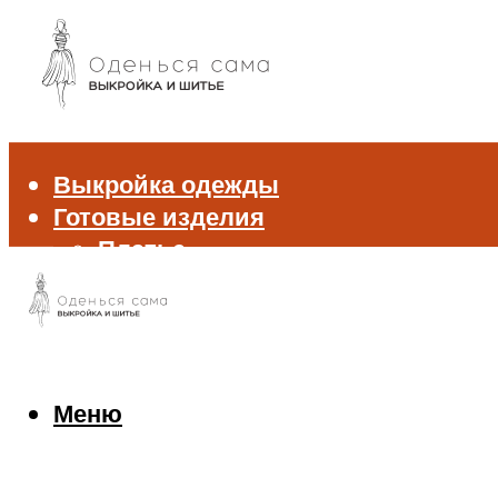
Выкройка одежды
Готовые изделия
Платье
Брюки
Блуза и рубашка
Пиджак и жакет
Жилет
Джемпер и свитер
Меню
Нижнее белье
Аксессуары