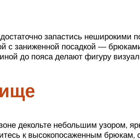
достаточно запастись неширокими п
дой с заниженной посадкой — брюкам
иной до пояса делают фигуру визуал
вище
зоне декольте небольшим узором, яр
ритесь к высокопосаженным брюкам, 