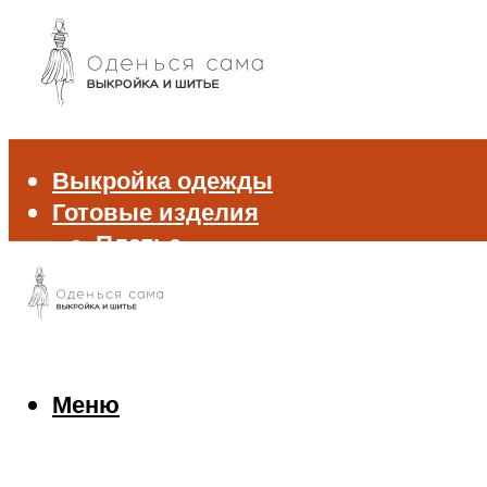
Выкройка одежды
Готовые изделия
Платье
Брюки
Блуза и рубашка
Пиджак и жакет
Жилет
Джемпер и свитер
Меню
Нижнее белье
Аксессуары