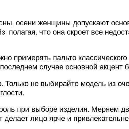
сны, осени женщины допускают осно
, полагая, что она скроет все недос
 примерять пальто классического 
последнем случае основной акцент бу
. Только не выбирайте модель из оч
глости.
роль при выборе изделия. Меряем д
ет делает лицо ярче и привлекательн