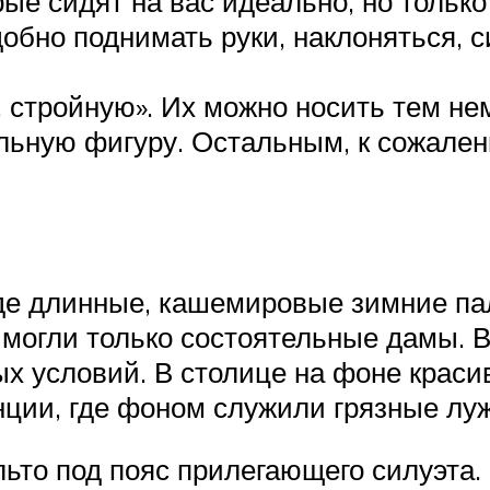
ые сидят на вас идеально, но только
обно поднимать руки, наклоняться, 
ю, стройную». Их можно носить тем 
льную фигуру. Остальным, к сожален
де длинные, кашемировые зимние пал
 могли только состоятельные дамы. В
ных условий. В столице на фоне кра
нции, где фоном служили грязные луж
ьто под пояс прилегающего силуэта. 