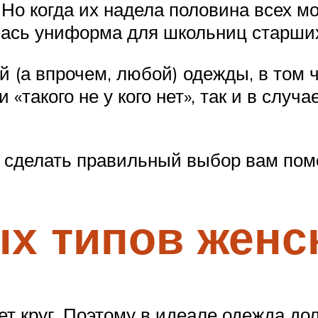
 Но когда их надела половина всех 
сь униформа для школьниц старших 
ей (а впрочем, любой) одежды, в том 
 «такого не у кого нет», так и в случа
о сделать правильный выбор вам помо
ых типов женс
т круг. Поэтому в идеале одежда до