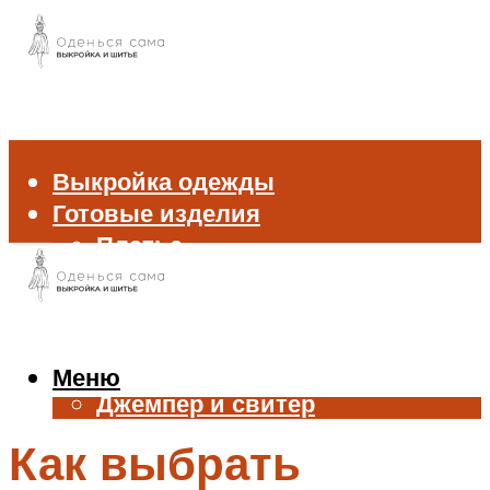
Выкройка одежды
Готовые изделия
Платье
Брюки
Блуза и рубашка
Пиджак и жакет
Жилет
Меню
Джемпер и свитер
Нижнее белье
Как выбрать
Аксессуары