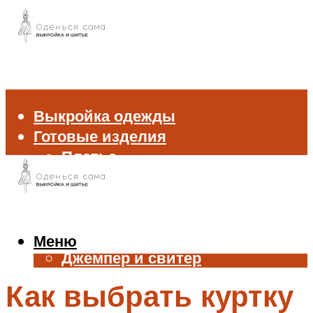
Выкройка одежды
Готовые изделия
Платье
Брюки
Блуза и рубашка
Пиджак и жакет
Жилет
Меню
Джемпер и свитер
Нижнее белье
Как выбрать куртку
Аксессуары