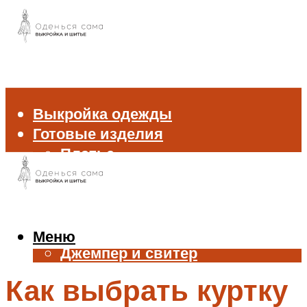
Выкройка одежды
Готовые изделия
Платье
Брюки
Блуза и рубашка
Пиджак и жакет
Жилет
Меню
Джемпер и свитер
Нижнее белье
Как выбрать куртку
Аксессуары