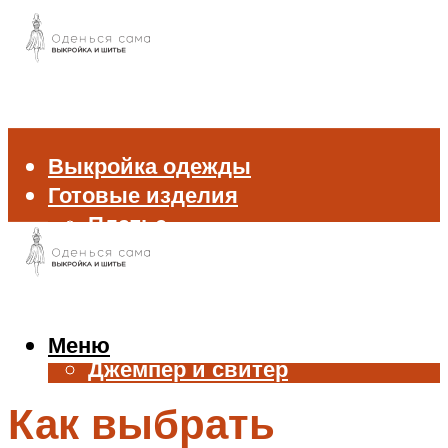
Выкройка одежды
Готовые изделия
Платье
Брюки
Блуза и рубашка
Пиджак и жакет
Жилет
Меню
Джемпер и свитер
Нижнее белье
Как выбрать
Аксессуары