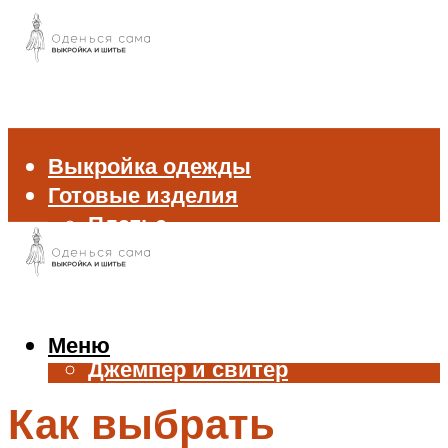
Выкройка одежды
Готовые изделия
Платье
Брюки
Блуза и рубашка
Пиджак и жакет
Жилет
Меню
Джемпер и свитер
Нижнее белье
Как выбрать
Аксессуары