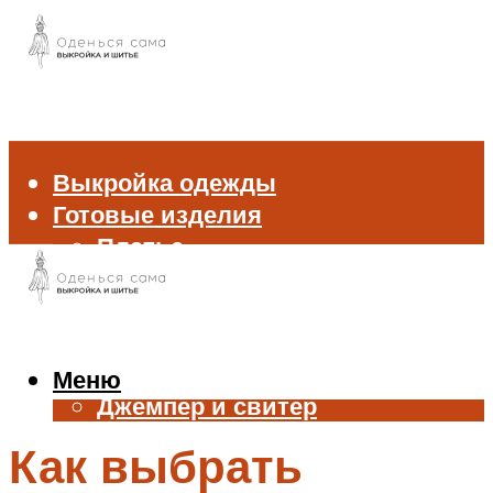
Выкройка одежды
Готовые изделия
Платье
Брюки
Блуза и рубашка
Пиджак и жакет
Жилет
Меню
Джемпер и свитер
Нижнее белье
Как выбрать
Аксессуары