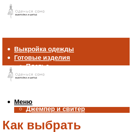
Выкройка одежды
Готовые изделия
Платье
Брюки
Блуза и рубашка
Пиджак и жакет
Жилет
Меню
Джемпер и свитер
Нижнее белье
Как выбрать
Аксессуары