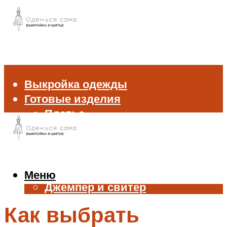
Выкройка одежды
Готовые изделия
Платье
Брюки
Блуза и рубашка
Пиджак и жакет
Жилет
Меню
Джемпер и свитер
Нижнее белье
Как выбрать
Аксессуары