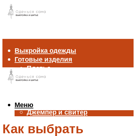
Выкройка одежды
Готовые изделия
Платье
Брюки
Блуза и рубашка
Пиджак и жакет
Жилет
Меню
Джемпер и свитер
Нижнее белье
Как выбрать
Аксессуары