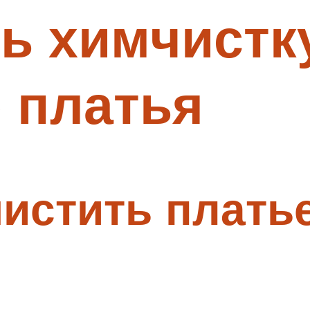
ь химчистк
 платья
истить плать