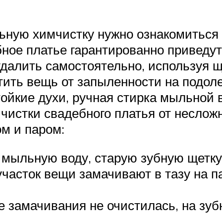
ную химчистку нужно ознакомиться с
бное платье гарантированно приведу
удалить самостоятельно, используя
ть вещь от запыленности на подоле, 
тойкие духи, ручная стирка мыльной 
чистки свадебного платья от неслож
м и паром:
мыльную воду, старую зубную щетку,
часток вещи замачивают в тазу на па
е замачивания не очистилась, на зуб