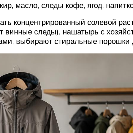
р, масло, следы кофе, ягод, напитко
ть концентрированный солевой раств
т винные следы), нашатырь с хозяйс
ками, выбирают стиральные порошки 