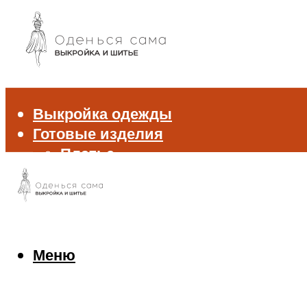
Выкройка одежды
Готовые изделия
Платье
Брюки
Блуза и рубашка
Пиджак и жакет
Жилет
Джемпер и свитер
Меню
Нижнее белье
Аксессуары