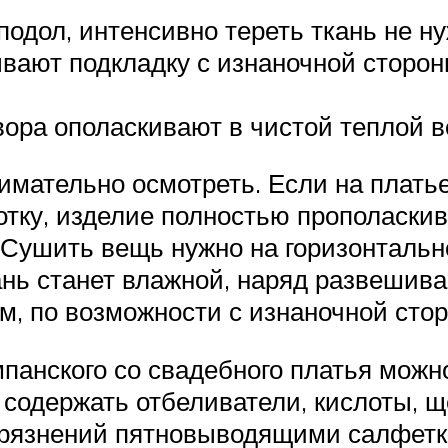
одол, интенсивно тереть ткань не ну
вают подкладку с изнаночной сторон
ора ополаскивают в чистой теплой во
имательно осмотреть. Если на платье
тку, изделие полностью прополаскив
. Сушить вещь нужно на горизонтальн
кань станет влажной, наряд развешив
м, по возможности с изнаночной сто
мпанского со свадебного платья мож
содержать отбеливатели, кислоты, щ
грязнений пятновыводящими салфетк