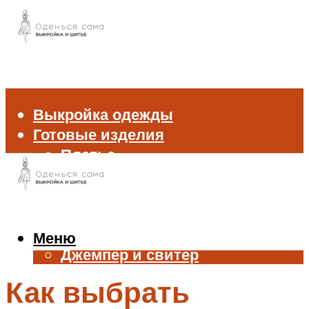
Выкройка одежды
Готовые изделия
Платье
Брюки
Блуза и рубашка
Пиджак и жакет
Жилет
Меню
Джемпер и свитер
Нижнее белье
Как выбрать
Аксессуары