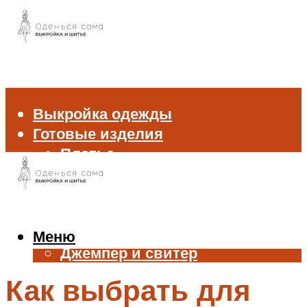
Выкройка одежды
Готовые изделия
Платье
Брюки
Блуза и рубашка
Пиджак и жакет
Жилет
Меню
Джемпер и свитер
Нижнее белье
Как выбрать для
Аксессуары