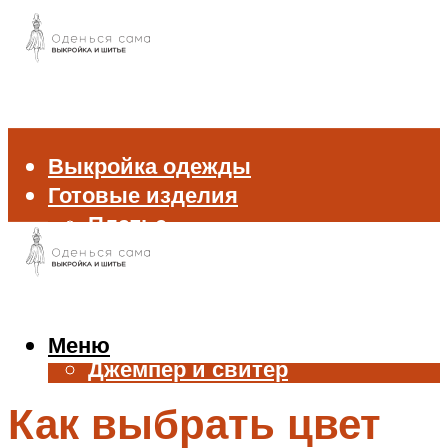
Выкройка одежды
Готовые изделия
Платье
Брюки
Блуза и рубашка
Пиджак и жакет
Жилет
Меню
Джемпер и свитер
Нижнее белье
Как выбрать цвет
Аксессуары